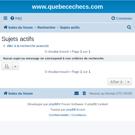
www.quebecechecs.com
FAQ
Connexion
R
Index du forum
Rechercher
Sujets actifs
e
Sujets actifs
c
Aller à la recherche avancée
h
0 résultat trouvé • Page
1
sur
1
e
Aucun sujet ou message ne correspond à vos critères de recherche.
r
c
0 résultat trouvé • Page
1
sur
1
h
Aller à
e
r
Index du forum
Heures au format
UTC-04:00
Développé par
phpBB
® Forum Software © phpBB Limited
Traduit par
phpBB-fr.com
Confidentialité
|
Conditions