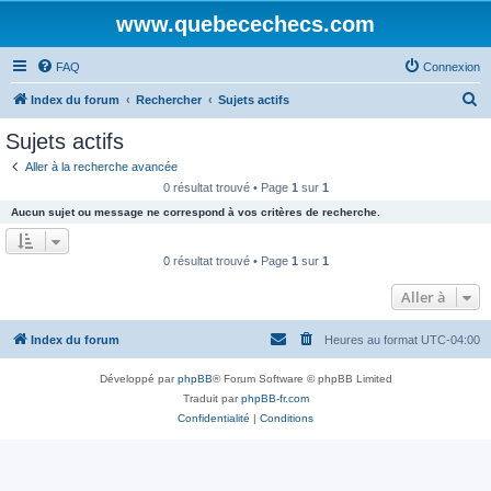
www.quebecechecs.com
FAQ
Connexion
R
Index du forum
Rechercher
Sujets actifs
e
Sujets actifs
c
Aller à la recherche avancée
h
0 résultat trouvé • Page
1
sur
1
e
Aucun sujet ou message ne correspond à vos critères de recherche.
r
c
0 résultat trouvé • Page
1
sur
1
h
Aller à
e
r
Index du forum
Heures au format
UTC-04:00
Développé par
phpBB
® Forum Software © phpBB Limited
Traduit par
phpBB-fr.com
Confidentialité
|
Conditions