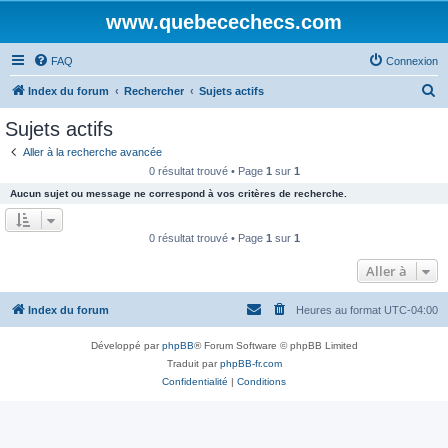
www.quebecechecs.com
FAQ
Connexion
R
Index du forum
Rechercher
Sujets actifs
e
Sujets actifs
c
Aller à la recherche avancée
h
0 résultat trouvé • Page
1
sur
1
e
Aucun sujet ou message ne correspond à vos critères de recherche.
r
c
0 résultat trouvé • Page
1
sur
1
h
Aller à
e
r
Index du forum
Heures au format
UTC-04:00
Développé par
phpBB
® Forum Software © phpBB Limited
Traduit par
phpBB-fr.com
Confidentialité
|
Conditions