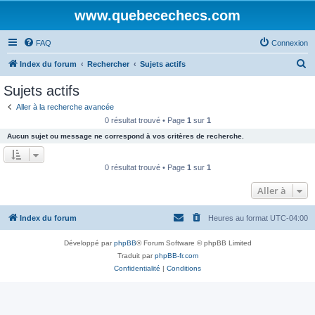
www.quebecechecs.com
FAQ
Connexion
R
Index du forum
Rechercher
Sujets actifs
e
Sujets actifs
c
Aller à la recherche avancée
h
0 résultat trouvé • Page
1
sur
1
e
Aucun sujet ou message ne correspond à vos critères de recherche.
r
c
0 résultat trouvé • Page
1
sur
1
h
Aller à
e
r
Index du forum
Heures au format
UTC-04:00
Développé par
phpBB
® Forum Software © phpBB Limited
Traduit par
phpBB-fr.com
Confidentialité
|
Conditions