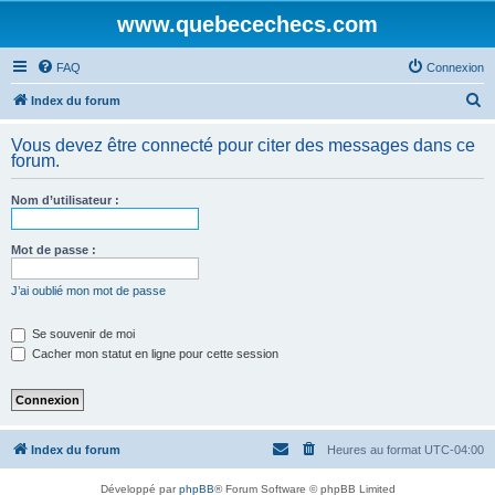
www.quebecechecs.com
FAQ
Connexion
R
Index du forum
e
Vous devez être connecté pour citer des messages dans ce
c
forum.
h
Nom d’utilisateur :
e
r
Mot de passe :
c
h
J’ai oublié mon mot de passe
e
Se souvenir de moi
r
Cacher mon statut en ligne pour cette session
Index du forum
Heures au format
UTC-04:00
Développé par
phpBB
® Forum Software © phpBB Limited