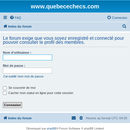
www.quebecechecs.com
FAQ
Connexion
R
Index du forum
e
Le forum exige que vous soyez enregistré et connecté pour
c
pouvoir consulter le profil des membres.
h
Nom d’utilisateur :
e
r
Mot de passe :
c
h
J’ai oublié mon mot de passe
e
Se souvenir de moi
r
Cacher mon statut en ligne pour cette session
Index du forum
Heures au format
UTC-04:00
Développé par
phpBB
® Forum Software © phpBB Limited