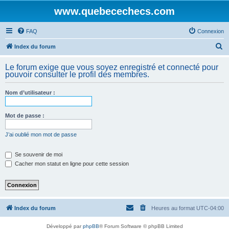
www.quebecechecs.com
FAQ
Connexion
R
Index du forum
e
Le forum exige que vous soyez enregistré et connecté pour
c
pouvoir consulter le profil des membres.
h
Nom d’utilisateur :
e
r
Mot de passe :
c
h
J’ai oublié mon mot de passe
e
Se souvenir de moi
r
Cacher mon statut en ligne pour cette session
Index du forum
Heures au format
UTC-04:00
Développé par
phpBB
® Forum Software © phpBB Limited