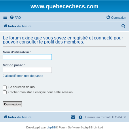
www.quebecechecs.com
FAQ
Connexion
R
Index du forum
e
Le forum exige que vous soyez enregistré et connecté pour
c
pouvoir consulter le profil des membres.
h
Nom d’utilisateur :
e
r
Mot de passe :
c
h
J’ai oublié mon mot de passe
e
Se souvenir de moi
r
Cacher mon statut en ligne pour cette session
Index du forum
Heures au format
UTC-04:00
Développé par
phpBB
® Forum Software © phpBB Limited