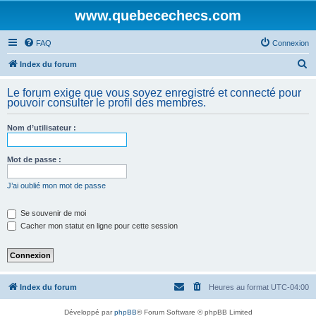
www.quebecechecs.com
FAQ
Connexion
R
Index du forum
e
Le forum exige que vous soyez enregistré et connecté pour
c
pouvoir consulter le profil des membres.
h
Nom d’utilisateur :
e
r
Mot de passe :
c
h
J’ai oublié mon mot de passe
e
Se souvenir de moi
r
Cacher mon statut en ligne pour cette session
Index du forum
Heures au format
UTC-04:00
Développé par
phpBB
® Forum Software © phpBB Limited