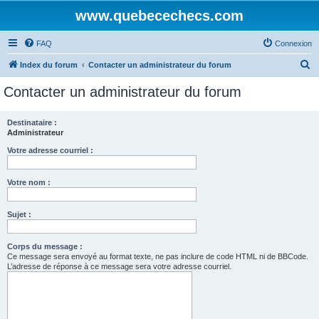
www.quebecechecs.com
FAQ
Connexion
R
Index du forum
Contacter un administrateur du forum
e
Contacter un administrateur du forum
c
h
Destinataire :
Administrateur
e
r
Votre adresse courriel :
c
Votre nom :
h
e
Sujet :
r
Corps du message :
Ce message sera envoyé au format texte, ne pas inclure de code HTML ni de BBCode.
L’adresse de réponse à ce message sera votre adresse courriel.