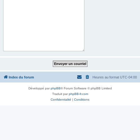
Index du forum
Heures au format
UTC-04:00
Développé par
phpBB
® Forum Software © phpBB Limited
Traduit par
phpBB-fr.com
Confidentialité
|
Conditions