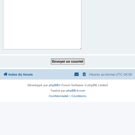
Index du forum
Heures au format
UTC-04:00
Développé par
phpBB
® Forum Software © phpBB Limited
Traduit par
phpBB-fr.com
Confidentialité
|
Conditions