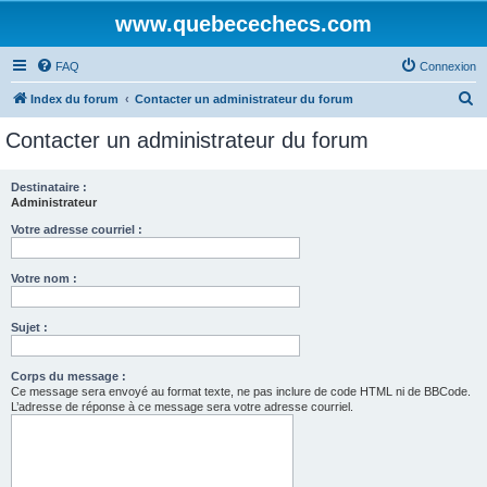
www.quebecechecs.com
FAQ
Connexion
R
Index du forum
Contacter un administrateur du forum
e
Contacter un administrateur du forum
c
h
Destinataire :
Administrateur
e
r
Votre adresse courriel :
c
Votre nom :
h
e
Sujet :
r
Corps du message :
Ce message sera envoyé au format texte, ne pas inclure de code HTML ni de BBCode.
L’adresse de réponse à ce message sera votre adresse courriel.