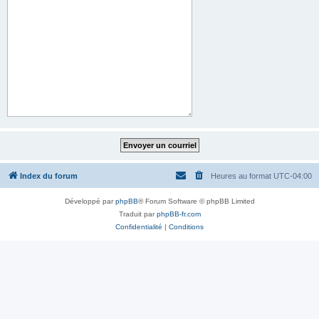
Index du forum
Heures au format
UTC-04:00
Développé par
phpBB
® Forum Software © phpBB Limited
Traduit par
phpBB-fr.com
Confidentialité
|
Conditions