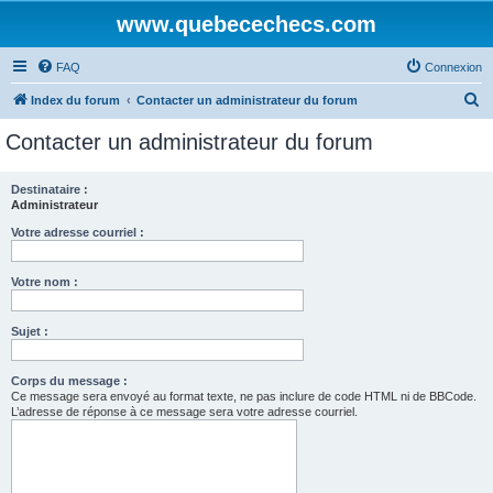
www.quebecechecs.com
FAQ
Connexion
R
Index du forum
Contacter un administrateur du forum
e
Contacter un administrateur du forum
c
h
Destinataire :
Administrateur
e
r
Votre adresse courriel :
c
Votre nom :
h
e
Sujet :
r
Corps du message :
Ce message sera envoyé au format texte, ne pas inclure de code HTML ni de BBCode.
L’adresse de réponse à ce message sera votre adresse courriel.