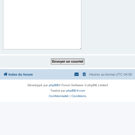
Index du forum
Heures au format
UTC-04:00
Développé par
phpBB
® Forum Software © phpBB Limited
Traduit par
phpBB-fr.com
Confidentialité
|
Conditions