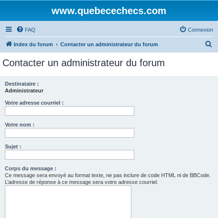
www.quebecechecs.com
FAQ
Connexion
R
Index du forum
Contacter un administrateur du forum
e
Contacter un administrateur du forum
c
h
Destinataire :
Administrateur
e
r
Votre adresse courriel :
c
Votre nom :
h
e
Sujet :
r
Corps du message :
Ce message sera envoyé au format texte, ne pas inclure de code HTML ni de BBCode.
L’adresse de réponse à ce message sera votre adresse courriel.