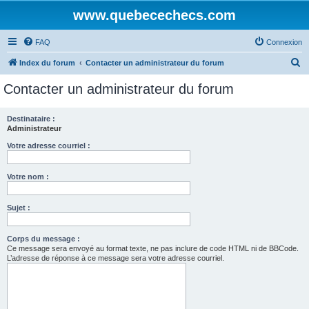
www.quebecechecs.com
FAQ
Connexion
R
Index du forum
Contacter un administrateur du forum
e
Contacter un administrateur du forum
c
h
Destinataire :
Administrateur
e
r
Votre adresse courriel :
c
Votre nom :
h
e
Sujet :
r
Corps du message :
Ce message sera envoyé au format texte, ne pas inclure de code HTML ni de BBCode.
L’adresse de réponse à ce message sera votre adresse courriel.