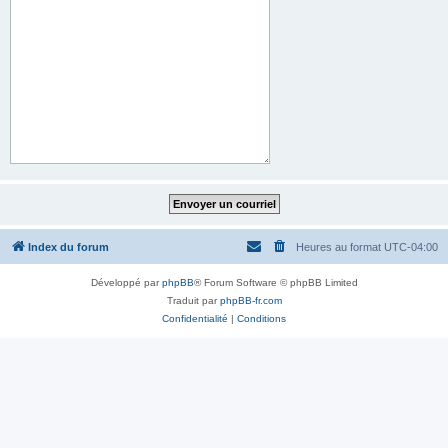
Index du forum
Heures au format
UTC-04:00
Développé par
phpBB
® Forum Software © phpBB Limited
Traduit par
phpBB-fr.com
Confidentialité
|
Conditions