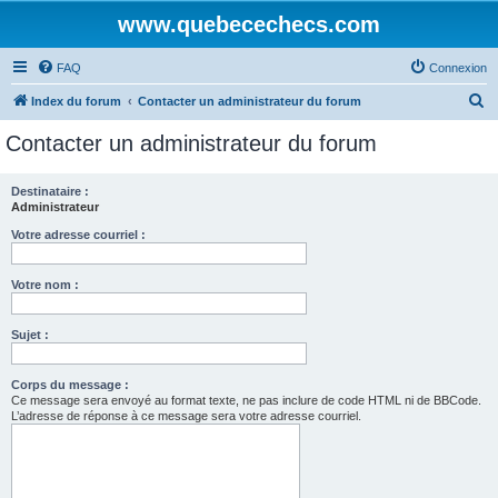
www.quebecechecs.com
FAQ
Connexion
R
Index du forum
Contacter un administrateur du forum
e
Contacter un administrateur du forum
c
h
Destinataire :
Administrateur
e
r
Votre adresse courriel :
c
Votre nom :
h
e
Sujet :
r
Corps du message :
Ce message sera envoyé au format texte, ne pas inclure de code HTML ni de BBCode.
L’adresse de réponse à ce message sera votre adresse courriel.