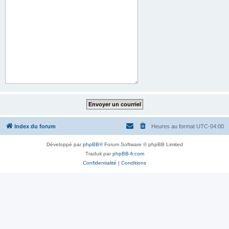
Index du forum
Heures au format
UTC-04:00
Développé par
phpBB
® Forum Software © phpBB Limited
Traduit par
phpBB-fr.com
Confidentialité
|
Conditions