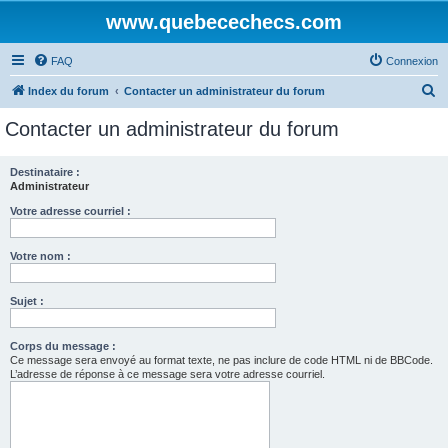
www.quebecechecs.com
FAQ
Connexion
R
Index du forum
Contacter un administrateur du forum
e
Contacter un administrateur du forum
c
h
Destinataire :
Administrateur
e
r
Votre adresse courriel :
c
Votre nom :
h
e
Sujet :
r
Corps du message :
Ce message sera envoyé au format texte, ne pas inclure de code HTML ni de BBCode.
L’adresse de réponse à ce message sera votre adresse courriel.