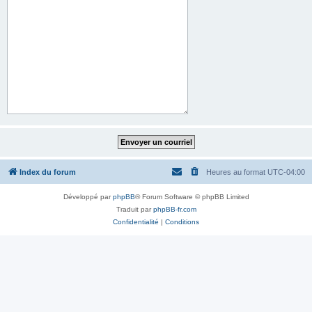
Index du forum
Heures au format
UTC-04:00
Développé par
phpBB
® Forum Software © phpBB Limited
Traduit par
phpBB-fr.com
Confidentialité
|
Conditions