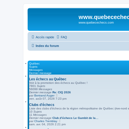
www.quebeceche
www.quebecechecs.com
Accès rapide
FAQ
Index du forum
Québec
Sujets
Messages
Dernier message
Les échecs au Québec
Voir à la promotion des échecs au Québec !
7801
Sujets
56099
Messages
Dernier message
Re: CIQ 2026
V
par
Bertrand Auger
o
ven. août 07, 2026 7:23 pm
i
Clubs d'échecs
r
l
Liste des clubs d'échecs de la région métropolitaine de Québec (rive-nord 
e
10
Sujets
d
11
Messages
e
Dernier message
Club d’échecs Le Gambit de la…
r
V
par
Charles Tremblay
n
o
sam. avr. 04, 2026 2:21 pm
i
i