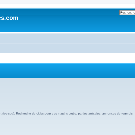
cs.com
et rive-sud). Recherche de clubs pour des matchs cotés, parties amicales, annonces de tournois.