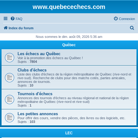
www.quebecechecs.com
FAQ
Connexion
R
Index du forum
e
Nous sommes le dim. août 09, 2026 5:36 am
c
Québec
h
Les échecs au Québec
e
Voir à la promotion des échecs au Québec !
Sujets :
7804
r
Clubs d'échecs
c
Liste des clubs d'échecs de la région métropolitaine de Québec (rive-nord et
rive-sud). Recherche de clubs pour des matchs cotés, parties amicales,
h
annonces de tournois.
Sujets :
10
e
Tournois d'échecs
r
Annonces des tournois d'échecs au niveau régional et national de la région
métropolitaine de Québec (rive-nord et rive-sud)
Sujets :
1
Les petites annonces
Pour offrir des cours, vendre des pièces, des livres ou des logiciels, etc.
Sujets :
103
LEC