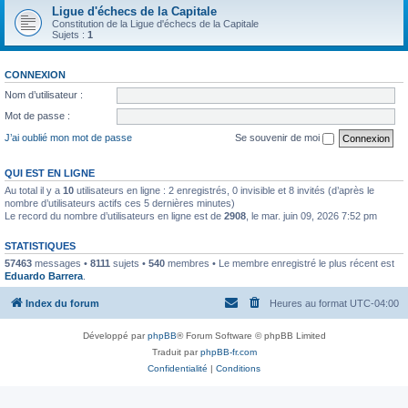
Ligue d'échecs de la Capitale
Constitution de la Ligue d'échecs de la Capitale
Sujets :
1
CONNEXION
Nom d’utilisateur :
Mot de passe :
J’ai oublié mon mot de passe
Se souvenir de moi
QUI EST EN LIGNE
Au total il y a
10
utilisateurs en ligne : 2 enregistrés, 0 invisible et 8 invités (d’après le
nombre d’utilisateurs actifs ces 5 dernières minutes)
Le record du nombre d’utilisateurs en ligne est de
2908
, le mar. juin 09, 2026 7:52 pm
STATISTIQUES
57463
messages •
8111
sujets •
540
membres • Le membre enregistré le plus récent est
Eduardo Barrera
.
Index du forum
Heures au format
UTC-04:00
Développé par
phpBB
® Forum Software © phpBB Limited
Traduit par
phpBB-fr.com
Confidentialité
|
Conditions