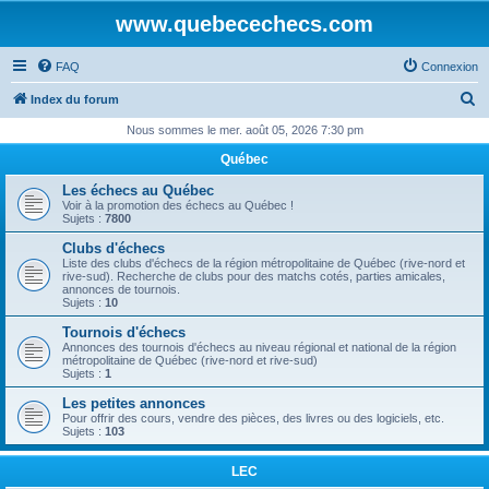
www.quebecechecs.com
FAQ
Connexion
R
Index du forum
e
Nous sommes le mer. août 05, 2026 7:30 pm
c
Québec
h
Les échecs au Québec
e
Voir à la promotion des échecs au Québec !
Sujets :
7800
r
Clubs d'échecs
c
Liste des clubs d'échecs de la région métropolitaine de Québec (rive-nord et
rive-sud). Recherche de clubs pour des matchs cotés, parties amicales,
h
annonces de tournois.
Sujets :
10
e
Tournois d'échecs
r
Annonces des tournois d'échecs au niveau régional et national de la région
métropolitaine de Québec (rive-nord et rive-sud)
Sujets :
1
Les petites annonces
Pour offrir des cours, vendre des pièces, des livres ou des logiciels, etc.
Sujets :
103
LEC