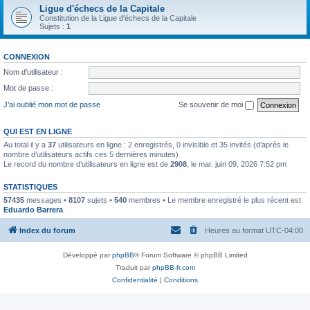
Ligue d'échecs de la Capitale
Constitution de la Ligue d'échecs de la Capitale
Sujets :
1
CONNEXION
Nom d’utilisateur :
Mot de passe :
J’ai oublié mon mot de passe
Se souvenir de moi
QUI EST EN LIGNE
Au total il y a
37
utilisateurs en ligne : 2 enregistrés, 0 invisible et 35 invités (d’après le
nombre d’utilisateurs actifs ces 5 dernières minutes)
Le record du nombre d’utilisateurs en ligne est de
2908
, le mar. juin 09, 2026 7:52 pm
STATISTIQUES
57435
messages •
8107
sujets •
540
membres • Le membre enregistré le plus récent est
Eduardo Barrera
.
Index du forum
Heures au format
UTC-04:00
Développé par
phpBB
® Forum Software © phpBB Limited
Traduit par
phpBB-fr.com
Confidentialité
|
Conditions