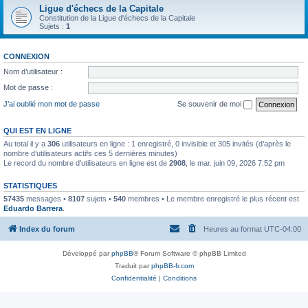
Ligue d'échecs de la Capitale
Constitution de la Ligue d'échecs de la Capitale
Sujets :
1
CONNEXION
Nom d’utilisateur :
Mot de passe :
J’ai oublié mon mot de passe
Se souvenir de moi
QUI EST EN LIGNE
Au total il y a
306
utilisateurs en ligne : 1 enregistré, 0 invisible et 305 invités (d’après le
nombre d’utilisateurs actifs ces 5 dernières minutes)
Le record du nombre d’utilisateurs en ligne est de
2908
, le mar. juin 09, 2026 7:52 pm
STATISTIQUES
57435
messages •
8107
sujets •
540
membres • Le membre enregistré le plus récent est
Eduardo Barrera
.
Index du forum
Heures au format
UTC-04:00
Développé par
phpBB
® Forum Software © phpBB Limited
Traduit par
phpBB-fr.com
Confidentialité
|
Conditions