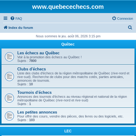
www.quebecechecs.com
FAQ
Connexion
R
Index du forum
e
Nous sommes le jeu. août 06, 2026 3:15 pm
c
Québec
h
Les échecs au Québec
e
Voir à la promotion des échecs au Québec !
Sujets :
7800
r
Clubs d'échecs
c
Liste des clubs d'échecs de la région métropolitaine de Québec (rive-nord et
rive-sud). Recherche de clubs pour des matchs cotés, parties amicales,
h
annonces de tournois.
Sujets :
10
e
Tournois d'échecs
r
Annonces des tournois d'échecs au niveau régional et national de la région
métropolitaine de Québec (rive-nord et rive-sud)
Sujets :
1
Les petites annonces
Pour offrir des cours, vendre des pièces, des livres ou des logiciels, etc.
Sujets :
103
LEC