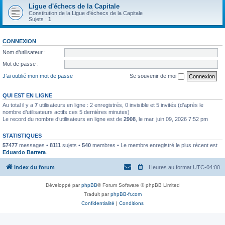
Ligue d'échecs de la Capitale
Constitution de la Ligue d'échecs de la Capitale
Sujets :
1
CONNEXION
Nom d’utilisateur :
Mot de passe :
J’ai oublié mon mot de passe
Se souvenir de moi
QUI EST EN LIGNE
Au total il y a
7
utilisateurs en ligne : 2 enregistrés, 0 invisible et 5 invités (d’après le
nombre d’utilisateurs actifs ces 5 dernières minutes)
Le record du nombre d’utilisateurs en ligne est de
2908
, le mar. juin 09, 2026 7:52 pm
STATISTIQUES
57477
messages •
8111
sujets •
540
membres • Le membre enregistré le plus récent est
Eduardo Barrera
.
Index du forum
Heures au format
UTC-04:00
Développé par
phpBB
® Forum Software © phpBB Limited
Traduit par
phpBB-fr.com
Confidentialité
|
Conditions