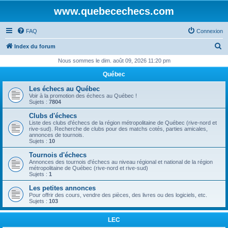
www.quebecechecs.com
FAQ
Connexion
R
Index du forum
e
Nous sommes le dim. août 09, 2026 11:20 pm
c
Québec
h
Les échecs au Québec
e
Voir à la promotion des échecs au Québec !
Sujets :
7804
r
Clubs d'échecs
c
Liste des clubs d'échecs de la région métropolitaine de Québec (rive-nord et
rive-sud). Recherche de clubs pour des matchs cotés, parties amicales,
h
annonces de tournois.
Sujets :
10
e
Tournois d'échecs
r
Annonces des tournois d'échecs au niveau régional et national de la région
métropolitaine de Québec (rive-nord et rive-sud)
Sujets :
1
Les petites annonces
Pour offrir des cours, vendre des pièces, des livres ou des logiciels, etc.
Sujets :
103
LEC