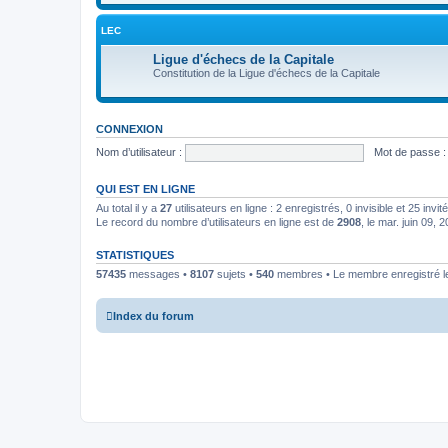
LEC
Ligue d'échecs de la Capitale
Constitution de la Ligue d'échecs de la Capitale
CONNEXION
Nom d’utilisateur :
Mot de passe :
QUI EST EN LIGNE
Au total il y a
27
utilisateurs en ligne : 2 enregistrés, 0 invisible et 25 inv
Le record du nombre d’utilisateurs en ligne est de
2908
, le mar. juin 09,
STATISTIQUES
57435
messages •
8107
sujets •
540
membres • Le membre enregistré le
Index du forum