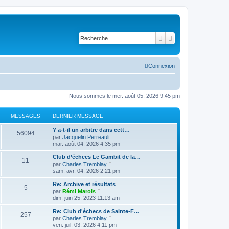
Rechercher
Recherche avancé
Connexion
Nous sommes le mer. août 05, 2026 9:45 pm
MESSAGES
DERNIER MESSAGE
Y a-t-il un arbitre dans cett…
56094
V
par
Jacquelin Perreault
o
mar. août 04, 2026 4:35 pm
i
r
Club d’échecs Le Gambit de la…
11
l
V
par
Charles Tremblay
e
o
sam. avr. 04, 2026 2:21 pm
d
i
e
r
Re: Archive et résultats
r
5
l
V
n
par
Rémi Marois
e
o
i
dim. juin 25, 2023 11:13 am
d
i
e
e
r
r
Re: Club d'échecs de Sainte-F…
r
257
l
m
V
n
par
Charles Tremblay
e
e
o
i
ven. juil. 03, 2026 4:11 pm
d
s