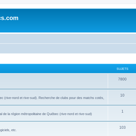
cs.com
SUJETS
7800
10
bec (rive-nord et rive-sud). Recherche de clubs pour des matchs cotés,
1
l de la région métropolitaine de Québec (rive-nord et rive-sud)
103
iciels, etc.