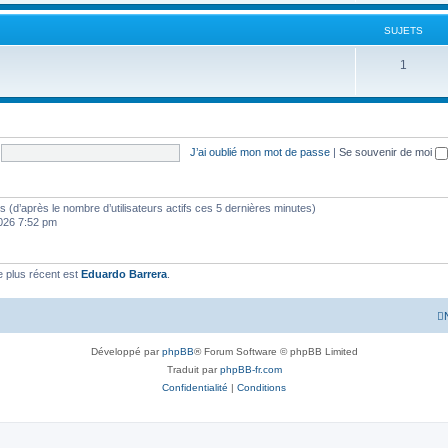
SUJETS
1
J’ai oublié mon mot de passe
|
Se souvenir de moi
ités (d’après le nombre d’utilisateurs actifs ces 5 dernières minutes)
 2026 7:52 pm
 plus récent est
Eduardo Barrera
.
Développé par
phpBB
® Forum Software © phpBB Limited
Traduit par
phpBB-fr.com
Confidentialité
|
Conditions