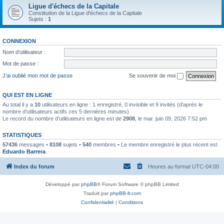
Ligue d'échecs de la Capitale
Constitution de la Ligue d'échecs de la Capitale
Sujets :
1
CONNEXION
Nom d’utilisateur :
Mot de passe :
J’ai oublié mon mot de passe
Se souvenir de moi
QUI EST EN LIGNE
Au total il y a
10
utilisateurs en ligne : 1 enregistré, 0 invisible et 9 invités (d’après le
nombre d’utilisateurs actifs ces 5 dernières minutes)
Le record du nombre d’utilisateurs en ligne est de
2908
, le mar. juin 09, 2026 7:52 pm
STATISTIQUES
57436
messages •
8108
sujets •
540
membres • Le membre enregistré le plus récent est
Eduardo Barrera
.
Index du forum
Heures au format
UTC-04:00
Développé par
phpBB
® Forum Software © phpBB Limited
Traduit par
phpBB-fr.com
Confidentialité
|
Conditions