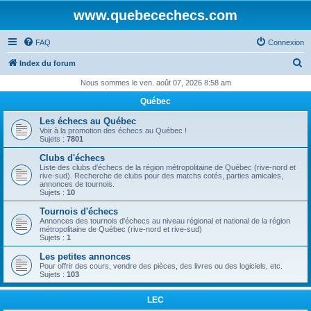
www.quebecechecs.com
FAQ
Connexion
R
Index du forum
e
Nous sommes le ven. août 07, 2026 8:58 am
c
Québec
h
Les échecs au Québec
e
Voir à la promotion des échecs au Québec !
Sujets :
7801
r
Clubs d'échecs
c
Liste des clubs d'échecs de la région métropolitaine de Québec (rive-nord et
rive-sud). Recherche de clubs pour des matchs cotés, parties amicales,
h
annonces de tournois.
Sujets :
10
e
Tournois d'échecs
r
Annonces des tournois d'échecs au niveau régional et national de la région
métropolitaine de Québec (rive-nord et rive-sud)
Sujets :
1
Les petites annonces
Pour offrir des cours, vendre des pièces, des livres ou des logiciels, etc.
Sujets :
103
LEC