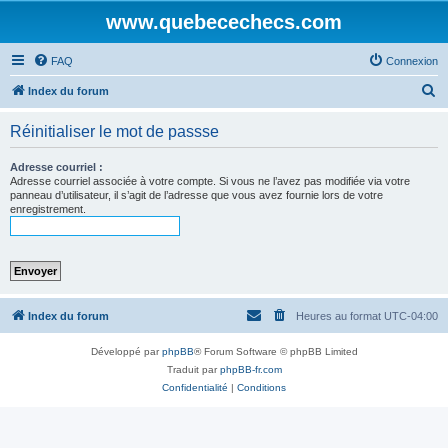
www.quebecechecs.com
FAQ
Connexion
R
Index du forum
e
Réinitialiser le mot de passse
c
h
Adresse courriel :
Adresse courriel associée à votre compte. Si vous ne l’avez pas modifiée via votre
e
panneau d’utilisateur, il s’agit de l’adresse que vous avez fournie lors de votre
enregistrement.
r
c
h
e
r
Index du forum
Heures au format
UTC-04:00
Développé par
phpBB
® Forum Software © phpBB Limited
Traduit par
phpBB-fr.com
Confidentialité
|
Conditions