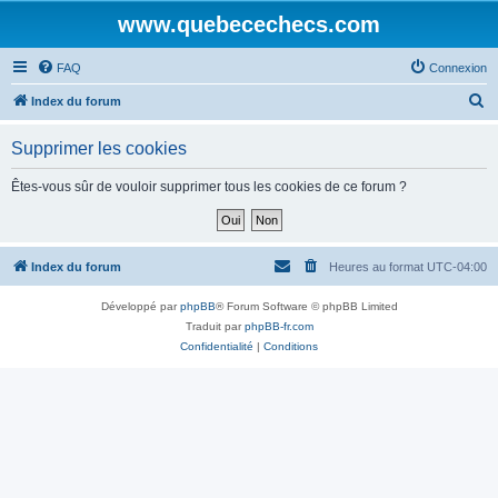
www.quebecechecs.com
FAQ
Connexion
R
Index du forum
e
Supprimer les cookies
c
h
Êtes-vous sûr de vouloir supprimer tous les cookies de ce forum ?
e
r
c
Index du forum
Heures au format
UTC-04:00
h
Développé par
phpBB
® Forum Software © phpBB Limited
e
Traduit par
phpBB-fr.com
r
Confidentialité
|
Conditions