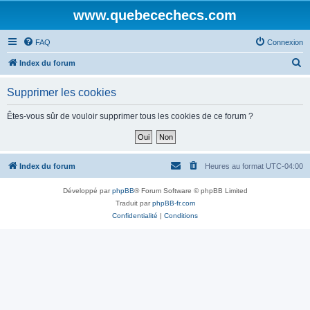
www.quebecechecs.com
FAQ
Connexion
R
Index du forum
e
Supprimer les cookies
c
h
Êtes-vous sûr de vouloir supprimer tous les cookies de ce forum ?
e
r
c
Index du forum
Heures au format
UTC-04:00
h
Développé par
phpBB
® Forum Software © phpBB Limited
e
Traduit par
phpBB-fr.com
r
Confidentialité
|
Conditions