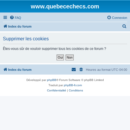
www.quebecechecs.com
FAQ
Connexion
R
Index du forum
e
Supprimer les cookies
c
h
Êtes-vous sûr de vouloir supprimer tous les cookies de ce forum ?
e
r
c
Index du forum
Heures au format
UTC-04:00
h
Développé par
phpBB
® Forum Software © phpBB Limited
e
Traduit par
phpBB-fr.com
r
Confidentialité
|
Conditions