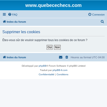
www.quebecechecs.com
FAQ
Connexion
R
Index du forum
e
Supprimer les cookies
c
h
Êtes-vous sûr de vouloir supprimer tous les cookies de ce forum ?
e
r
c
Index du forum
Heures au format
UTC-04:00
h
Développé par
phpBB
® Forum Software © phpBB Limited
e
Traduit par
phpBB-fr.com
r
Confidentialité
|
Conditions