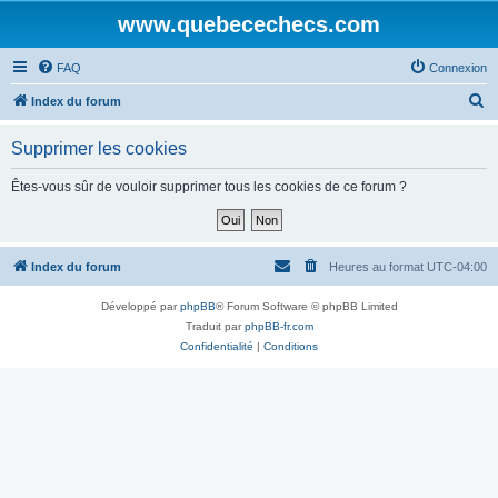
www.quebecechecs.com
FAQ
Connexion
R
Index du forum
e
Supprimer les cookies
c
h
Êtes-vous sûr de vouloir supprimer tous les cookies de ce forum ?
e
r
c
Index du forum
Heures au format
UTC-04:00
h
Développé par
phpBB
® Forum Software © phpBB Limited
e
Traduit par
phpBB-fr.com
r
Confidentialité
|
Conditions