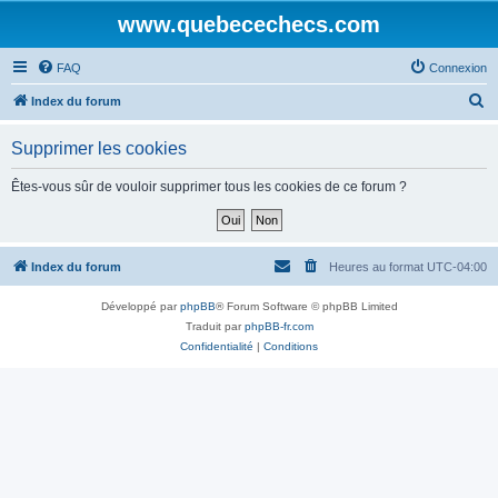
www.quebecechecs.com
FAQ
Connexion
R
Index du forum
e
Supprimer les cookies
c
h
Êtes-vous sûr de vouloir supprimer tous les cookies de ce forum ?
e
r
c
Index du forum
Heures au format
UTC-04:00
h
Développé par
phpBB
® Forum Software © phpBB Limited
e
Traduit par
phpBB-fr.com
r
Confidentialité
|
Conditions