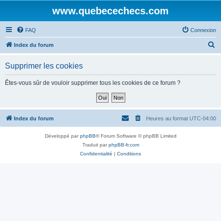
www.quebecechecs.com
FAQ
Connexion
R
Index du forum
e
Supprimer les cookies
c
h
Êtes-vous sûr de vouloir supprimer tous les cookies de ce forum ?
e
r
c
Index du forum
Heures au format
UTC-04:00
h
Développé par
phpBB
® Forum Software © phpBB Limited
e
Traduit par
phpBB-fr.com
r
Confidentialité
|
Conditions