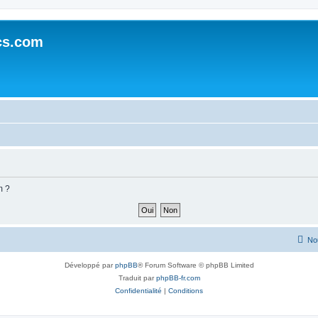
cs.com
m ?
No
Développé par
phpBB
® Forum Software © phpBB Limited
Traduit par
phpBB-fr.com
Confidentialité
|
Conditions