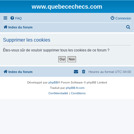
www.quebecechecs.com
FAQ
Connexion
R
Index du forum
e
Supprimer les cookies
c
h
Êtes-vous sûr de vouloir supprimer tous les cookies de ce forum ?
e
r
c
Index du forum
Heures au format
UTC-04:00
h
Développé par
phpBB
® Forum Software © phpBB Limited
e
Traduit par
phpBB-fr.com
r
Confidentialité
|
Conditions