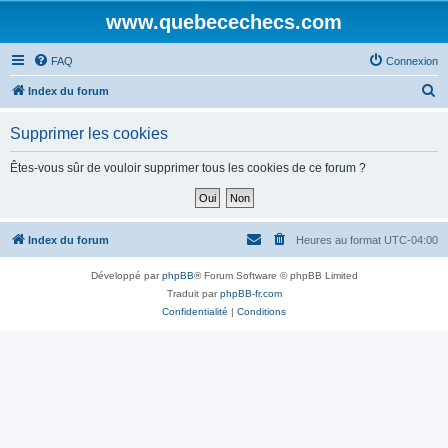
www.quebecechecs.com
FAQ
Connexion
R
Index du forum
e
Supprimer les cookies
c
h
Êtes-vous sûr de vouloir supprimer tous les cookies de ce forum ?
e
r
c
Index du forum
Heures au format
UTC-04:00
h
Développé par
phpBB
® Forum Software © phpBB Limited
e
Traduit par
phpBB-fr.com
r
Confidentialité
|
Conditions