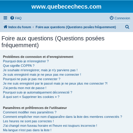
www.quebecechecs.com
FAQ
Connexion
R
Index du forum
Foire aux questions (Questions posées fréquemment)
e
Foire aux questions (Questions posées
c
fréquemment)
h
e
Problèmes de connexion et d’enregistrement
Pourquoi dois-je m’enregistrer ?
r
Que signifie COPPA ?
c
Je souhaite m’enregistrer, mais je n’y parviens pas !
Je suis enregistré mais je ne peux pas me connecter !
h
Pourquoi ne puis-je pas me connecter ?
Je me suis enregistré par le passé mais je ne peux plus me connecter ?!
e
J’ai perdu mon mot de passe !
r
Pourquoi suis-je automatiquement déconnecté ?
À quoi sert « Supprimer les cookies » ?
Paramètres et préférences de l’utilisateur
Comment modifier mes paramètres ?
Comment empêcher mon nom d’apparaître dans la liste des membres connectés ?
Les heures ne sont pas correctes !
J’ai changé mon fuseau horaire et l’heure est toujours incorrecte !
Ma langue n’est pas dans la liste !