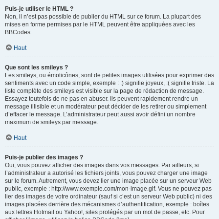
Puis-je utiliser le HTML ?
Non, il n’est pas possible de publier du HTML sur ce forum. La plupart des
mises en forme permises par le HTML peuvent être appliquées avec les
BBCodes.
Haut
Que sont les smileys ?
Les smileys, ou émoticônes, sont de petites images utilisées pour exprimer des
sentiments avec un code simple, exemple : :) signifie joyeux, :( signifie triste. La
liste complète des smileys est visible sur la page de rédaction de message.
Essayez toutefois de ne pas en abuser. Ils peuvent rapidement rendre un
message illisible et un modérateur peut décider de les retirer ou simplement
d’effacer le message. L’administrateur peut aussi avoir défini un nombre
maximum de smileys par message.
Haut
Puis-je publier des images ?
Oui, vous pouvez afficher des images dans vos messages. Par ailleurs, si
l’administrateur a autorisé les fichiers joints, vous pouvez charger une image
sur le forum. Autrement, vous devez lier une image placée sur un serveur Web
public, exemple : http://www.exemple.com/mon-image.gif. Vous ne pouvez pas
lier des images de votre ordinateur (sauf si c’est un serveur Web public) ni des
images placées derrière des mécanismes d’authentification, exemple : boîtes
aux lettres Hotmail ou Yahoo!, sites protégés par un mot de passe, etc. Pour