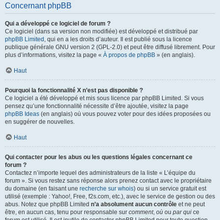
Concernant phpBB
Qui a développé ce logiciel de forum ?
Ce logiciel (dans sa version non modifiée) est développé et distribué par
phpBB Limited
, qui en a les droits d’auteur. Il est publié sous la licence
publique générale GNU version 2 (GPL-2.0) et peut être diffusé librement. Pour
plus d’informations, visitez la page «
À propos de phpBB
» (en anglais).
Haut
Pourquoi la fonctionnalité X n’est pas disponible ?
Ce logiciel a été développé et mis sous licence par phpBB Limited. Si vous
pensez qu’une fonctionnalité nécessite d’être ajoutée, visitez la page
phpBB Ideas
(en anglais) où vous pouvez voter pour des idées proposées ou
en suggérer de nouvelles.
Haut
Qui contacter pour les abus ou les questions légales concernant ce
forum ?
Contactez n’importe lequel des administrateurs de la liste « L’équipe du
forum ». Si vous restez sans réponse alors prenez contact avec le propriétaire
du domaine (en faisant une
recherche sur whois
) ou si un service gratuit est
utilisé (exemple : Yahoo!, Free, f2s.com, etc.), avec le service de gestion ou des
abus. Notez que phpBB Limited
n’a absolument aucun contrôle
et ne peut
être, en aucun cas, tenu pour responsable sur
comment
,
où
ou
par qui
ce