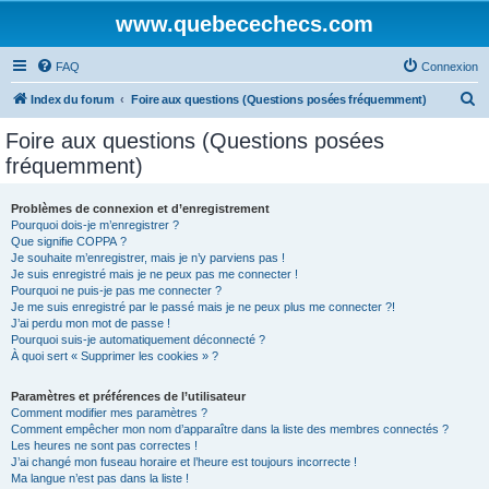
www.quebecechecs.com
FAQ
Connexion
R
Index du forum
Foire aux questions (Questions posées fréquemment)
e
Foire aux questions (Questions posées
c
fréquemment)
h
e
Problèmes de connexion et d’enregistrement
Pourquoi dois-je m’enregistrer ?
r
Que signifie COPPA ?
c
Je souhaite m’enregistrer, mais je n’y parviens pas !
Je suis enregistré mais je ne peux pas me connecter !
h
Pourquoi ne puis-je pas me connecter ?
Je me suis enregistré par le passé mais je ne peux plus me connecter ?!
e
J’ai perdu mon mot de passe !
r
Pourquoi suis-je automatiquement déconnecté ?
À quoi sert « Supprimer les cookies » ?
Paramètres et préférences de l’utilisateur
Comment modifier mes paramètres ?
Comment empêcher mon nom d’apparaître dans la liste des membres connectés ?
Les heures ne sont pas correctes !
J’ai changé mon fuseau horaire et l’heure est toujours incorrecte !
Ma langue n’est pas dans la liste !