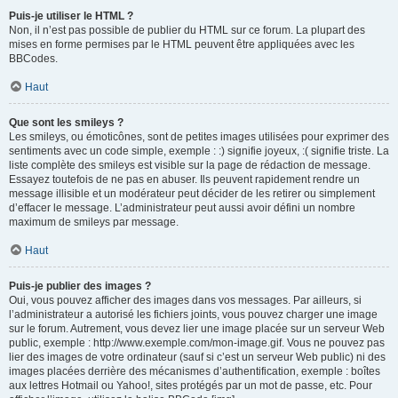
Puis-je utiliser le HTML ?
Non, il n’est pas possible de publier du HTML sur ce forum. La plupart des
mises en forme permises par le HTML peuvent être appliquées avec les
BBCodes.
Haut
Que sont les smileys ?
Les smileys, ou émoticônes, sont de petites images utilisées pour exprimer des
sentiments avec un code simple, exemple : :) signifie joyeux, :( signifie triste. La
liste complète des smileys est visible sur la page de rédaction de message.
Essayez toutefois de ne pas en abuser. Ils peuvent rapidement rendre un
message illisible et un modérateur peut décider de les retirer ou simplement
d’effacer le message. L’administrateur peut aussi avoir défini un nombre
maximum de smileys par message.
Haut
Puis-je publier des images ?
Oui, vous pouvez afficher des images dans vos messages. Par ailleurs, si
l’administrateur a autorisé les fichiers joints, vous pouvez charger une image
sur le forum. Autrement, vous devez lier une image placée sur un serveur Web
public, exemple : http://www.exemple.com/mon-image.gif. Vous ne pouvez pas
lier des images de votre ordinateur (sauf si c’est un serveur Web public) ni des
images placées derrière des mécanismes d’authentification, exemple : boîtes
aux lettres Hotmail ou Yahoo!, sites protégés par un mot de passe, etc. Pour