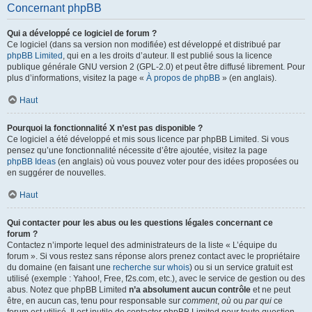
Concernant phpBB
Qui a développé ce logiciel de forum ?
Ce logiciel (dans sa version non modifiée) est développé et distribué par
phpBB Limited
, qui en a les droits d’auteur. Il est publié sous la licence
publique générale GNU version 2 (GPL-2.0) et peut être diffusé librement. Pour
plus d’informations, visitez la page «
À propos de phpBB
» (en anglais).
Haut
Pourquoi la fonctionnalité X n’est pas disponible ?
Ce logiciel a été développé et mis sous licence par phpBB Limited. Si vous
pensez qu’une fonctionnalité nécessite d’être ajoutée, visitez la page
phpBB Ideas
(en anglais) où vous pouvez voter pour des idées proposées ou
en suggérer de nouvelles.
Haut
Qui contacter pour les abus ou les questions légales concernant ce
forum ?
Contactez n’importe lequel des administrateurs de la liste « L’équipe du
forum ». Si vous restez sans réponse alors prenez contact avec le propriétaire
du domaine (en faisant une
recherche sur whois
) ou si un service gratuit est
utilisé (exemple : Yahoo!, Free, f2s.com, etc.), avec le service de gestion ou des
abus. Notez que phpBB Limited
n’a absolument aucun contrôle
et ne peut
être, en aucun cas, tenu pour responsable sur
comment
,
où
ou
par qui
ce