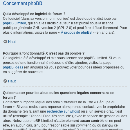
Concernant phpBB
Qui a développé ce logiciel de forum ?
Ce logiciel (dans sa version non modifiée) est développé et distribué par
phpBB Limited
, qui en a les droits d’auteur. Il est publié sous la licence
publique générale GNU version 2 (GPL-2.0) et peut être diffusé librement. Pour
plus d’informations, visitez la page «
À propos de phpBB
» (en anglais).
Haut
Pourquoi la fonctionnalité X n’est pas disponible ?
Ce logiciel a été développé et mis sous licence par phpBB Limited. Si vous
pensez qu’une fonctionnalité nécessite d’être ajoutée, visitez la page
phpBB Ideas
(en anglais) où vous pouvez voter pour des idées proposées ou
en suggérer de nouvelles.
Haut
Qui contacter pour les abus ou les questions légales concernant ce
forum ?
Contactez n’importe lequel des administrateurs de la liste « L’équipe du
forum ». Si vous restez sans réponse alors prenez contact avec le propriétaire
du domaine (en faisant une
recherche sur whois
) ou si un service gratuit est
utilisé (exemple : Yahoo!, Free, f2s.com, etc.), avec le service de gestion ou des
abus. Notez que phpBB Limited
n’a absolument aucun contrôle
et ne peut
être, en aucun cas, tenu pour responsable sur
comment
,
où
ou
par qui
ce