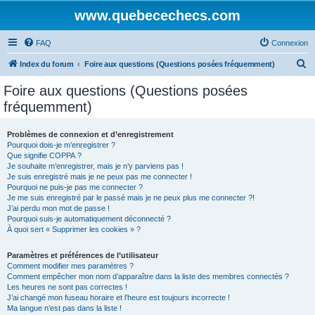
www.quebecechecs.com
FAQ
Connexion
R
Index du forum
Foire aux questions (Questions posées fréquemment)
e
Foire aux questions (Questions posées
c
fréquemment)
h
e
Problèmes de connexion et d’enregistrement
Pourquoi dois-je m’enregistrer ?
r
Que signifie COPPA ?
c
Je souhaite m’enregistrer, mais je n’y parviens pas !
Je suis enregistré mais je ne peux pas me connecter !
h
Pourquoi ne puis-je pas me connecter ?
Je me suis enregistré par le passé mais je ne peux plus me connecter ?!
e
J’ai perdu mon mot de passe !
r
Pourquoi suis-je automatiquement déconnecté ?
À quoi sert « Supprimer les cookies » ?
Paramètres et préférences de l’utilisateur
Comment modifier mes paramètres ?
Comment empêcher mon nom d’apparaître dans la liste des membres connectés ?
Les heures ne sont pas correctes !
J’ai changé mon fuseau horaire et l’heure est toujours incorrecte !
Ma langue n’est pas dans la liste !