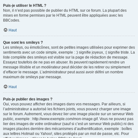
Puis-je utiliser le HTML ?
Non, il n’est pas possible de publier du HTML sur ce forum. La plupart des
mises en forme permises par le HTML peuvent être appliquées avec les
BBCodes.
Haut
Que sont les smileys ?
Les smileys, ou émoticônes, sont de petites images utilisées pour exprimer des
sentiments avec un code simple, exemple : :) signifie joyeux, :( signifie triste. La
liste complète des smileys est visible sur la page de rédaction de message.
Essayez toutefois de ne pas en abuser. Ils peuvent rapidement rendre un
message illisible et un modérateur peut décider de les retirer ou simplement
d’effacer le message. L’administrateur peut aussi avoir défini un nombre
maximum de smileys par message.
Haut
Puis-je publier des images ?
Oui, vous pouvez afficher des images dans vos messages. Par ailleurs, si
l’administrateur a autorisé les fichiers joints, vous pouvez charger une image
sur le forum. Autrement, vous devez lier une image placée sur un serveur Web
public, exemple : http://www.exemple.com/mon-image.gif. Vous ne pouvez pas
lier des images de votre ordinateur (sauf si c’est un serveur Web public) ni des
images placées derrière des mécanismes d’authentification, exemple : boîtes
aux lettres Hotmail ou Yahoo!, sites protégés par un mot de passe, etc. Pour