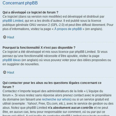
Concernant phpBB
Qui a développé ce logiciel de forum ?
Ce logiciel (dans sa version non modifiée) est développé et distribué par
phpBB Limited
, qui en a les droits d’auteur. Il est publié sous la licence
publique générale GNU version 2 (GPL-2.0) et peut être diffusé librement. Pour
plus d’informations, visitez la page «
À propos de phpBB
» (en anglais).
Haut
Pourquoi la fonctionnalité X n’est pas disponible ?
Ce logiciel a été développé et mis sous licence par phpBB Limited. Si vous
pensez qu’une fonctionnalité nécessite d’être ajoutée, visitez la page
phpBB Ideas
(en anglais) où vous pouvez voter pour des idées proposées ou
en suggérer de nouvelles.
Haut
Qui contacter pour les abus ou les questions légales concernant ce
forum ?
Contactez n’importe lequel des administrateurs de la liste « L’équipe du
forum ». Si vous restez sans réponse alors prenez contact avec le propriétaire
du domaine (en faisant une
recherche sur whois
) ou si un service gratuit est
utilisé (exemple : Yahoo!, Free, f2s.com, etc.), avec le service de gestion ou des
abus. Notez que phpBB Limited
n’a absolument aucun contrôle
et ne peut
être, en aucun cas, tenu pour responsable sur
comment
,
où
ou
par qui
ce