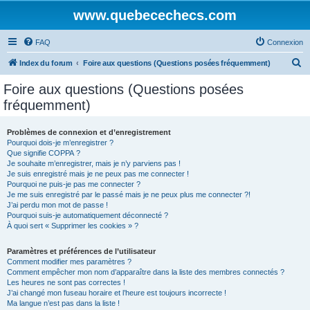
www.quebecechecs.com
FAQ
Connexion
R
Index du forum
Foire aux questions (Questions posées fréquemment)
e
Foire aux questions (Questions posées
c
fréquemment)
h
e
Problèmes de connexion et d’enregistrement
Pourquoi dois-je m’enregistrer ?
r
Que signifie COPPA ?
c
Je souhaite m’enregistrer, mais je n’y parviens pas !
Je suis enregistré mais je ne peux pas me connecter !
h
Pourquoi ne puis-je pas me connecter ?
Je me suis enregistré par le passé mais je ne peux plus me connecter ?!
e
J’ai perdu mon mot de passe !
r
Pourquoi suis-je automatiquement déconnecté ?
À quoi sert « Supprimer les cookies » ?
Paramètres et préférences de l’utilisateur
Comment modifier mes paramètres ?
Comment empêcher mon nom d’apparaître dans la liste des membres connectés ?
Les heures ne sont pas correctes !
J’ai changé mon fuseau horaire et l’heure est toujours incorrecte !
Ma langue n’est pas dans la liste !