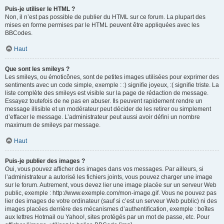
Puis-je utiliser le HTML ?
Non, il n’est pas possible de publier du HTML sur ce forum. La plupart des
mises en forme permises par le HTML peuvent être appliquées avec les
BBCodes.
Haut
Que sont les smileys ?
Les smileys, ou émoticônes, sont de petites images utilisées pour exprimer des
sentiments avec un code simple, exemple : :) signifie joyeux, :( signifie triste. La
liste complète des smileys est visible sur la page de rédaction de message.
Essayez toutefois de ne pas en abuser. Ils peuvent rapidement rendre un
message illisible et un modérateur peut décider de les retirer ou simplement
d’effacer le message. L’administrateur peut aussi avoir défini un nombre
maximum de smileys par message.
Haut
Puis-je publier des images ?
Oui, vous pouvez afficher des images dans vos messages. Par ailleurs, si
l’administrateur a autorisé les fichiers joints, vous pouvez charger une image
sur le forum. Autrement, vous devez lier une image placée sur un serveur Web
public, exemple : http://www.exemple.com/mon-image.gif. Vous ne pouvez pas
lier des images de votre ordinateur (sauf si c’est un serveur Web public) ni des
images placées derrière des mécanismes d’authentification, exemple : boîtes
aux lettres Hotmail ou Yahoo!, sites protégés par un mot de passe, etc. Pour