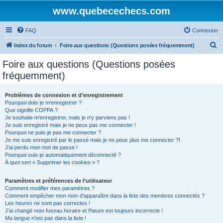
www.quebecechecs.com
FAQ
Connexion
R
Index du forum
Foire aux questions (Questions posées fréquemment)
e
Foire aux questions (Questions posées
c
fréquemment)
h
e
Problèmes de connexion et d’enregistrement
Pourquoi dois-je m’enregistrer ?
r
Que signifie COPPA ?
c
Je souhaite m’enregistrer, mais je n’y parviens pas !
Je suis enregistré mais je ne peux pas me connecter !
h
Pourquoi ne puis-je pas me connecter ?
Je me suis enregistré par le passé mais je ne peux plus me connecter ?!
e
J’ai perdu mon mot de passe !
r
Pourquoi suis-je automatiquement déconnecté ?
À quoi sert « Supprimer les cookies » ?
Paramètres et préférences de l’utilisateur
Comment modifier mes paramètres ?
Comment empêcher mon nom d’apparaître dans la liste des membres connectés ?
Les heures ne sont pas correctes !
J’ai changé mon fuseau horaire et l’heure est toujours incorrecte !
Ma langue n’est pas dans la liste !