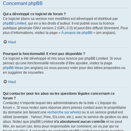
Concernant phpBB
Qui a développé ce logiciel de forum ?
Ce logiciel (dans sa version non modifiée) est développé et distribué par
phpBB Limited
, qui en a les droits d’auteur. Il est publié sous la licence
publique générale GNU version 2 (GPL-2.0) et peut être diffusé librement. Pour
plus d’informations, visitez la page «
À propos de phpBB
» (en anglais).
Haut
Pourquoi la fonctionnalité X n’est pas disponible ?
Ce logiciel a été développé et mis sous licence par phpBB Limited. Si vous
pensez qu’une fonctionnalité nécessite d’être ajoutée, visitez la page
phpBB Ideas
(en anglais) où vous pouvez voter pour des idées proposées ou
en suggérer de nouvelles.
Haut
Qui contacter pour les abus ou les questions légales concernant ce
forum ?
Contactez n’importe lequel des administrateurs de la liste « L’équipe du
forum ». Si vous restez sans réponse alors prenez contact avec le propriétaire
du domaine (en faisant une
recherche sur whois
) ou si un service gratuit est
utilisé (exemple : Yahoo!, Free, f2s.com, etc.), avec le service de gestion ou des
abus. Notez que phpBB Limited
n’a absolument aucun contrôle
et ne peut
être, en aucun cas, tenu pour responsable sur
comment
,
où
ou
par qui
ce