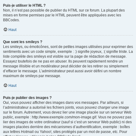
Puis-je utiliser le HTML ?
Non, il n’est pas possible de publier du HTML sur ce forum. La plupart des
mises en forme permises par le HTML peuvent être appliquées avec les
BBCodes.
Haut
Que sont les smileys ?
Les smileys, ou émoticônes, sont de petites images utilisées pour exprimer des
sentiments avec un code simple, exemple : :) signifie joyeux, :( signifie triste. La
liste complète des smileys est visible sur la page de rédaction de message.
Essayez toutefois de ne pas en abuser. Ils peuvent rapidement rendre un
message illisible et un modérateur peut décider de les retirer ou simplement
d’effacer le message. L’administrateur peut aussi avoir défini un nombre
maximum de smileys par message.
Haut
Puis-je publier des images ?
Oui, vous pouvez afficher des images dans vos messages. Par ailleurs, si
l’administrateur a autorisé les fichiers joints, vous pouvez charger une image
sur le forum. Autrement, vous devez lier une image placée sur un serveur Web
public, exemple : http://www.exemple.com/mon-image.gif. Vous ne pouvez pas
lier des images de votre ordinateur (sauf si c’est un serveur Web public) ni des
images placées derrière des mécanismes d’authentification, exemple : boîtes
aux lettres Hotmail ou Yahoo!, sites protégés par un mot de passe, etc. Pour