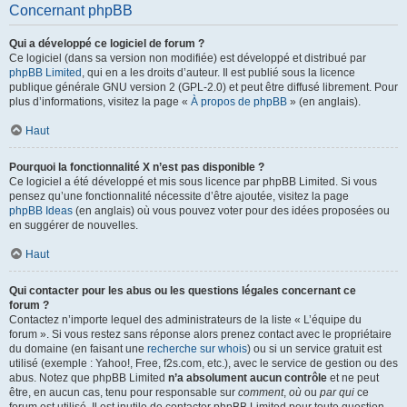
Concernant phpBB
Qui a développé ce logiciel de forum ?
Ce logiciel (dans sa version non modifiée) est développé et distribué par
phpBB Limited
, qui en a les droits d’auteur. Il est publié sous la licence
publique générale GNU version 2 (GPL-2.0) et peut être diffusé librement. Pour
plus d’informations, visitez la page «
À propos de phpBB
» (en anglais).
Haut
Pourquoi la fonctionnalité X n’est pas disponible ?
Ce logiciel a été développé et mis sous licence par phpBB Limited. Si vous
pensez qu’une fonctionnalité nécessite d’être ajoutée, visitez la page
phpBB Ideas
(en anglais) où vous pouvez voter pour des idées proposées ou
en suggérer de nouvelles.
Haut
Qui contacter pour les abus ou les questions légales concernant ce
forum ?
Contactez n’importe lequel des administrateurs de la liste « L’équipe du
forum ». Si vous restez sans réponse alors prenez contact avec le propriétaire
du domaine (en faisant une
recherche sur whois
) ou si un service gratuit est
utilisé (exemple : Yahoo!, Free, f2s.com, etc.), avec le service de gestion ou des
abus. Notez que phpBB Limited
n’a absolument aucun contrôle
et ne peut
être, en aucun cas, tenu pour responsable sur
comment
,
où
ou
par qui
ce