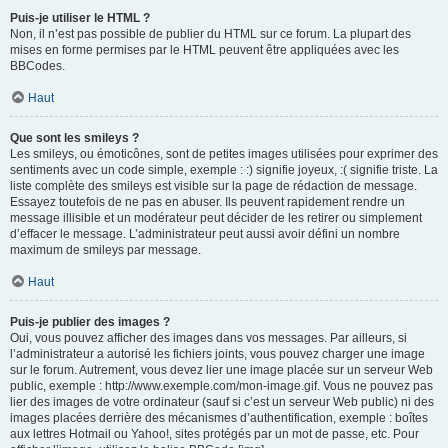
Puis-je utiliser le HTML ?
Non, il n’est pas possible de publier du HTML sur ce forum. La plupart des
mises en forme permises par le HTML peuvent être appliquées avec les
BBCodes.
Haut
Que sont les smileys ?
Les smileys, ou émoticônes, sont de petites images utilisées pour exprimer des
sentiments avec un code simple, exemple : :) signifie joyeux, :( signifie triste. La
liste complète des smileys est visible sur la page de rédaction de message.
Essayez toutefois de ne pas en abuser. Ils peuvent rapidement rendre un
message illisible et un modérateur peut décider de les retirer ou simplement
d’effacer le message. L’administrateur peut aussi avoir défini un nombre
maximum de smileys par message.
Haut
Puis-je publier des images ?
Oui, vous pouvez afficher des images dans vos messages. Par ailleurs, si
l’administrateur a autorisé les fichiers joints, vous pouvez charger une image
sur le forum. Autrement, vous devez lier une image placée sur un serveur Web
public, exemple : http://www.exemple.com/mon-image.gif. Vous ne pouvez pas
lier des images de votre ordinateur (sauf si c’est un serveur Web public) ni des
images placées derrière des mécanismes d’authentification, exemple : boîtes
aux lettres Hotmail ou Yahoo!, sites protégés par un mot de passe, etc. Pour