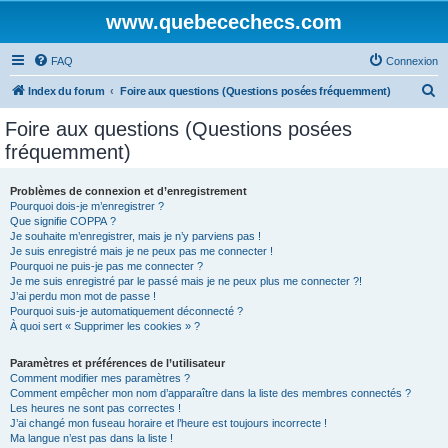
www.quebecechecs.com
FAQ
Connexion
R
Index du forum
Foire aux questions (Questions posées fréquemment)
e
Foire aux questions (Questions posées
c
fréquemment)
h
e
Problèmes de connexion et d’enregistrement
Pourquoi dois-je m’enregistrer ?
r
Que signifie COPPA ?
c
Je souhaite m’enregistrer, mais je n’y parviens pas !
Je suis enregistré mais je ne peux pas me connecter !
h
Pourquoi ne puis-je pas me connecter ?
Je me suis enregistré par le passé mais je ne peux plus me connecter ?!
e
J’ai perdu mon mot de passe !
r
Pourquoi suis-je automatiquement déconnecté ?
À quoi sert « Supprimer les cookies » ?
Paramètres et préférences de l’utilisateur
Comment modifier mes paramètres ?
Comment empêcher mon nom d’apparaître dans la liste des membres connectés ?
Les heures ne sont pas correctes !
J’ai changé mon fuseau horaire et l’heure est toujours incorrecte !
Ma langue n’est pas dans la liste !