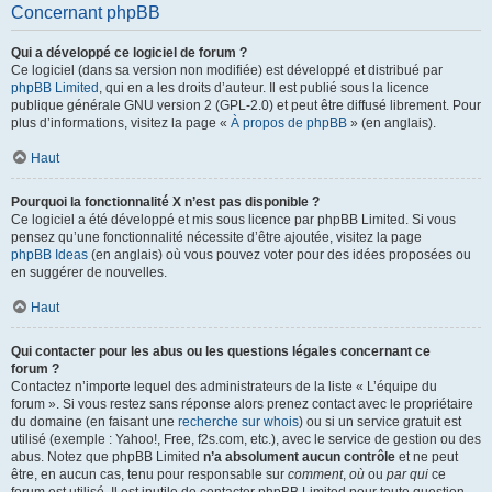
Concernant phpBB
Qui a développé ce logiciel de forum ?
Ce logiciel (dans sa version non modifiée) est développé et distribué par
phpBB Limited
, qui en a les droits d’auteur. Il est publié sous la licence
publique générale GNU version 2 (GPL-2.0) et peut être diffusé librement. Pour
plus d’informations, visitez la page «
À propos de phpBB
» (en anglais).
Haut
Pourquoi la fonctionnalité X n’est pas disponible ?
Ce logiciel a été développé et mis sous licence par phpBB Limited. Si vous
pensez qu’une fonctionnalité nécessite d’être ajoutée, visitez la page
phpBB Ideas
(en anglais) où vous pouvez voter pour des idées proposées ou
en suggérer de nouvelles.
Haut
Qui contacter pour les abus ou les questions légales concernant ce
forum ?
Contactez n’importe lequel des administrateurs de la liste « L’équipe du
forum ». Si vous restez sans réponse alors prenez contact avec le propriétaire
du domaine (en faisant une
recherche sur whois
) ou si un service gratuit est
utilisé (exemple : Yahoo!, Free, f2s.com, etc.), avec le service de gestion ou des
abus. Notez que phpBB Limited
n’a absolument aucun contrôle
et ne peut
être, en aucun cas, tenu pour responsable sur
comment
,
où
ou
par qui
ce