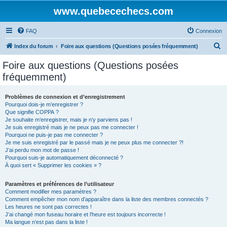
www.quebecechecs.com
FAQ
Connexion
R
Index du forum
Foire aux questions (Questions posées fréquemment)
e
Foire aux questions (Questions posées
c
fréquemment)
h
e
Problèmes de connexion et d’enregistrement
Pourquoi dois-je m’enregistrer ?
r
Que signifie COPPA ?
c
Je souhaite m’enregistrer, mais je n’y parviens pas !
Je suis enregistré mais je ne peux pas me connecter !
h
Pourquoi ne puis-je pas me connecter ?
Je me suis enregistré par le passé mais je ne peux plus me connecter ?!
e
J’ai perdu mon mot de passe !
r
Pourquoi suis-je automatiquement déconnecté ?
À quoi sert « Supprimer les cookies » ?
Paramètres et préférences de l’utilisateur
Comment modifier mes paramètres ?
Comment empêcher mon nom d’apparaître dans la liste des membres connectés ?
Les heures ne sont pas correctes !
J’ai changé mon fuseau horaire et l’heure est toujours incorrecte !
Ma langue n’est pas dans la liste !