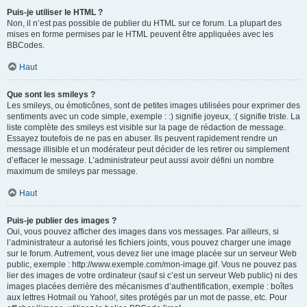
Puis-je utiliser le HTML ?
Non, il n’est pas possible de publier du HTML sur ce forum. La plupart des
mises en forme permises par le HTML peuvent être appliquées avec les
BBCodes.
Haut
Que sont les smileys ?
Les smileys, ou émoticônes, sont de petites images utilisées pour exprimer des
sentiments avec un code simple, exemple : :) signifie joyeux, :( signifie triste. La
liste complète des smileys est visible sur la page de rédaction de message.
Essayez toutefois de ne pas en abuser. Ils peuvent rapidement rendre un
message illisible et un modérateur peut décider de les retirer ou simplement
d’effacer le message. L’administrateur peut aussi avoir défini un nombre
maximum de smileys par message.
Haut
Puis-je publier des images ?
Oui, vous pouvez afficher des images dans vos messages. Par ailleurs, si
l’administrateur a autorisé les fichiers joints, vous pouvez charger une image
sur le forum. Autrement, vous devez lier une image placée sur un serveur Web
public, exemple : http://www.exemple.com/mon-image.gif. Vous ne pouvez pas
lier des images de votre ordinateur (sauf si c’est un serveur Web public) ni des
images placées derrière des mécanismes d’authentification, exemple : boîtes
aux lettres Hotmail ou Yahoo!, sites protégés par un mot de passe, etc. Pour