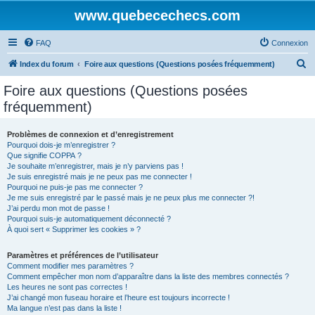
www.quebecechecs.com
FAQ
Connexion
R
Index du forum
Foire aux questions (Questions posées fréquemment)
e
Foire aux questions (Questions posées
c
fréquemment)
h
e
Problèmes de connexion et d’enregistrement
Pourquoi dois-je m’enregistrer ?
r
Que signifie COPPA ?
c
Je souhaite m’enregistrer, mais je n’y parviens pas !
Je suis enregistré mais je ne peux pas me connecter !
h
Pourquoi ne puis-je pas me connecter ?
Je me suis enregistré par le passé mais je ne peux plus me connecter ?!
e
J’ai perdu mon mot de passe !
r
Pourquoi suis-je automatiquement déconnecté ?
À quoi sert « Supprimer les cookies » ?
Paramètres et préférences de l’utilisateur
Comment modifier mes paramètres ?
Comment empêcher mon nom d’apparaître dans la liste des membres connectés ?
Les heures ne sont pas correctes !
J’ai changé mon fuseau horaire et l’heure est toujours incorrecte !
Ma langue n’est pas dans la liste !