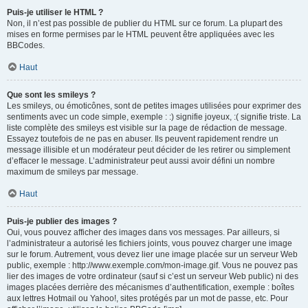
Puis-je utiliser le HTML ?
Non, il n’est pas possible de publier du HTML sur ce forum. La plupart des
mises en forme permises par le HTML peuvent être appliquées avec les
BBCodes.
Haut
Que sont les smileys ?
Les smileys, ou émoticônes, sont de petites images utilisées pour exprimer des
sentiments avec un code simple, exemple : :) signifie joyeux, :( signifie triste. La
liste complète des smileys est visible sur la page de rédaction de message.
Essayez toutefois de ne pas en abuser. Ils peuvent rapidement rendre un
message illisible et un modérateur peut décider de les retirer ou simplement
d’effacer le message. L’administrateur peut aussi avoir défini un nombre
maximum de smileys par message.
Haut
Puis-je publier des images ?
Oui, vous pouvez afficher des images dans vos messages. Par ailleurs, si
l’administrateur a autorisé les fichiers joints, vous pouvez charger une image
sur le forum. Autrement, vous devez lier une image placée sur un serveur Web
public, exemple : http://www.exemple.com/mon-image.gif. Vous ne pouvez pas
lier des images de votre ordinateur (sauf si c’est un serveur Web public) ni des
images placées derrière des mécanismes d’authentification, exemple : boîtes
aux lettres Hotmail ou Yahoo!, sites protégés par un mot de passe, etc. Pour