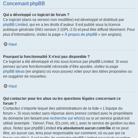
Concernant phpBB
Qui a développé ce logiciel de forum ?
Ce logiciel (dans sa version non modifiée) est développé et distribué par
phpBB Limited
, qui en a les droits d’auteur. Il est publié sous la licence
publique générale GNU version 2 (GPL-2.0) et peut être diffusé librement. Pour
plus d’informations, visitez la page «
À propos de phpBB
» (en anglais).
Haut
Pourquoi la fonctionnalité X n’est pas disponible ?
Ce logiciel a été développé et mis sous licence par phpBB Limited. Si vous
pensez qu’une fonctionnalité nécessite d’être ajoutée, visitez la page
phpBB Ideas
(en anglais) où vous pouvez voter pour des idées proposées ou
en suggérer de nouvelles.
Haut
Qui contacter pour les abus ou les questions légales concernant ce
forum ?
Contactez n’importe lequel des administrateurs de la liste « L’équipe du
forum ». Si vous restez sans réponse alors prenez contact avec le propriétaire
du domaine (en faisant une
recherche sur whois
) ou si un service gratuit est
utilisé (exemple : Yahoo!, Free, f2s.com, etc.), avec le service de gestion ou des
abus. Notez que phpBB Limited
n’a absolument aucun contrôle
et ne peut
être, en aucun cas, tenu pour responsable sur
comment
,
où
ou
par qui
ce