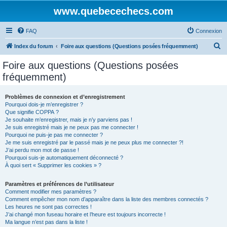
www.quebecechecs.com
FAQ
Connexion
R
Index du forum
Foire aux questions (Questions posées fréquemment)
e
Foire aux questions (Questions posées
c
fréquemment)
h
e
Problèmes de connexion et d’enregistrement
Pourquoi dois-je m’enregistrer ?
r
Que signifie COPPA ?
c
Je souhaite m’enregistrer, mais je n’y parviens pas !
Je suis enregistré mais je ne peux pas me connecter !
h
Pourquoi ne puis-je pas me connecter ?
Je me suis enregistré par le passé mais je ne peux plus me connecter ?!
e
J’ai perdu mon mot de passe !
r
Pourquoi suis-je automatiquement déconnecté ?
À quoi sert « Supprimer les cookies » ?
Paramètres et préférences de l’utilisateur
Comment modifier mes paramètres ?
Comment empêcher mon nom d’apparaître dans la liste des membres connectés ?
Les heures ne sont pas correctes !
J’ai changé mon fuseau horaire et l’heure est toujours incorrecte !
Ma langue n’est pas dans la liste !