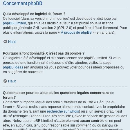
Concernant phpBB
Qui a développé ce logiciel de forum ?
Ce logiciel (dans sa version non modifiée) est développé et distribué par
phpBB Limited
, qui en a les droits d’auteur. Il est publié sous la licence
publique générale GNU version 2 (GPL-2.0) et peut être diffusé librement. Pour
plus d’informations, visitez la page «
À propos de phpBB
» (en anglais).
Haut
Pourquoi la fonctionnalité X n’est pas disponible ?
Ce logiciel a été développé et mis sous licence par phpBB Limited. Si vous
pensez qu’une fonctionnalité nécessite d’être ajoutée, visitez la page
phpBB Ideas
(en anglais) où vous pouvez voter pour des idées proposées ou
en suggérer de nouvelles.
Haut
Qui contacter pour les abus ou les questions légales concernant ce
forum ?
Contactez n’importe lequel des administrateurs de la liste « L’équipe du
forum ». Si vous restez sans réponse alors prenez contact avec le propriétaire
du domaine (en faisant une
recherche sur whois
) ou si un service gratuit est
utilisé (exemple : Yahoo!, Free, f2s.com, etc.), avec le service de gestion ou des
abus. Notez que phpBB Limited
n’a absolument aucun contrôle
et ne peut
être, en aucun cas, tenu pour responsable sur
comment
,
où
ou
par qui
ce