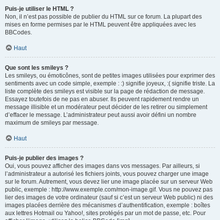
Puis-je utiliser le HTML ?
Non, il n’est pas possible de publier du HTML sur ce forum. La plupart des
mises en forme permises par le HTML peuvent être appliquées avec les
BBCodes.
Haut
Que sont les smileys ?
Les smileys, ou émoticônes, sont de petites images utilisées pour exprimer des
sentiments avec un code simple, exemple : :) signifie joyeux, :( signifie triste. La
liste complète des smileys est visible sur la page de rédaction de message.
Essayez toutefois de ne pas en abuser. Ils peuvent rapidement rendre un
message illisible et un modérateur peut décider de les retirer ou simplement
d’effacer le message. L’administrateur peut aussi avoir défini un nombre
maximum de smileys par message.
Haut
Puis-je publier des images ?
Oui, vous pouvez afficher des images dans vos messages. Par ailleurs, si
l’administrateur a autorisé les fichiers joints, vous pouvez charger une image
sur le forum. Autrement, vous devez lier une image placée sur un serveur Web
public, exemple : http://www.exemple.com/mon-image.gif. Vous ne pouvez pas
lier des images de votre ordinateur (sauf si c’est un serveur Web public) ni des
images placées derrière des mécanismes d’authentification, exemple : boîtes
aux lettres Hotmail ou Yahoo!, sites protégés par un mot de passe, etc. Pour