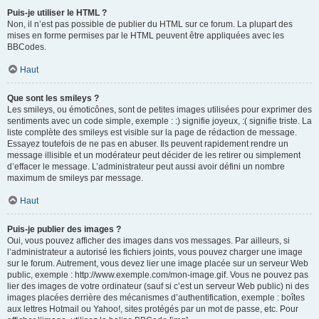
Puis-je utiliser le HTML ?
Non, il n’est pas possible de publier du HTML sur ce forum. La plupart des
mises en forme permises par le HTML peuvent être appliquées avec les
BBCodes.
Haut
Que sont les smileys ?
Les smileys, ou émoticônes, sont de petites images utilisées pour exprimer des
sentiments avec un code simple, exemple : :) signifie joyeux, :( signifie triste. La
liste complète des smileys est visible sur la page de rédaction de message.
Essayez toutefois de ne pas en abuser. Ils peuvent rapidement rendre un
message illisible et un modérateur peut décider de les retirer ou simplement
d’effacer le message. L’administrateur peut aussi avoir défini un nombre
maximum de smileys par message.
Haut
Puis-je publier des images ?
Oui, vous pouvez afficher des images dans vos messages. Par ailleurs, si
l’administrateur a autorisé les fichiers joints, vous pouvez charger une image
sur le forum. Autrement, vous devez lier une image placée sur un serveur Web
public, exemple : http://www.exemple.com/mon-image.gif. Vous ne pouvez pas
lier des images de votre ordinateur (sauf si c’est un serveur Web public) ni des
images placées derrière des mécanismes d’authentification, exemple : boîtes
aux lettres Hotmail ou Yahoo!, sites protégés par un mot de passe, etc. Pour