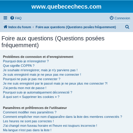
www.quebecechecs.com
FAQ
Connexion
R
Index du forum
Foire aux questions (Questions posées fréquemment)
e
Foire aux questions (Questions posées
c
fréquemment)
h
e
Problèmes de connexion et d’enregistrement
Pourquoi dois-je m’enregistrer ?
r
Que signifie COPPA ?
c
Je souhaite m’enregistrer, mais je n’y parviens pas !
Je suis enregistré mais je ne peux pas me connecter !
h
Pourquoi ne puis-je pas me connecter ?
Je me suis enregistré par le passé mais je ne peux plus me connecter ?!
e
J’ai perdu mon mot de passe !
r
Pourquoi suis-je automatiquement déconnecté ?
À quoi sert « Supprimer les cookies » ?
Paramètres et préférences de l’utilisateur
Comment modifier mes paramètres ?
Comment empêcher mon nom d’apparaître dans la liste des membres connectés ?
Les heures ne sont pas correctes !
J’ai changé mon fuseau horaire et l’heure est toujours incorrecte !
Ma langue n’est pas dans la liste !