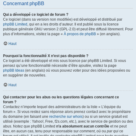
Concernant phpBB
Qui a développé ce logiciel de forum ?
Ce logiciel (dans sa version non modifiée) est développé et distribué par
phpBB Limited
, qui en a les droits d’auteur. Il est publié sous la licence
publique générale GNU version 2 (GPL-2.0) et peut être diffusé librement. Pour
plus d’informations, visitez la page «
À propos de phpBB
» (en anglais).
Haut
Pourquoi la fonctionnalité X n’est pas disponible ?
Ce logiciel a été développé et mis sous licence par phpBB Limited. Si vous
pensez qu’une fonctionnalité nécessite d’être ajoutée, visitez la page
phpBB Ideas
(en anglais) où vous pouvez voter pour des idées proposées ou
en suggérer de nouvelles.
Haut
Qui contacter pour les abus ou les questions légales concernant ce
forum ?
Contactez n’importe lequel des administrateurs de la liste « L’équipe du
forum ». Si vous restez sans réponse alors prenez contact avec le propriétaire
du domaine (en faisant une
recherche sur whois
) ou si un service gratuit est
utilisé (exemple : Yahoo!, Free, f2s.com, etc.), avec le service de gestion ou des
abus. Notez que phpBB Limited
n’a absolument aucun contrôle
et ne peut
être, en aucun cas, tenu pour responsable sur
comment
,
où
ou
par qui
ce