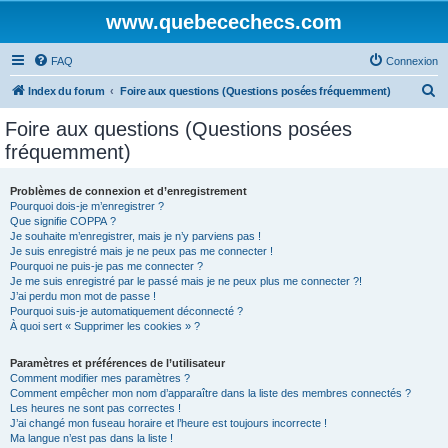
www.quebecechecs.com
FAQ
Connexion
R
Index du forum
Foire aux questions (Questions posées fréquemment)
e
Foire aux questions (Questions posées
c
fréquemment)
h
e
Problèmes de connexion et d’enregistrement
Pourquoi dois-je m’enregistrer ?
r
Que signifie COPPA ?
c
Je souhaite m’enregistrer, mais je n’y parviens pas !
Je suis enregistré mais je ne peux pas me connecter !
h
Pourquoi ne puis-je pas me connecter ?
Je me suis enregistré par le passé mais je ne peux plus me connecter ?!
e
J’ai perdu mon mot de passe !
r
Pourquoi suis-je automatiquement déconnecté ?
À quoi sert « Supprimer les cookies » ?
Paramètres et préférences de l’utilisateur
Comment modifier mes paramètres ?
Comment empêcher mon nom d’apparaître dans la liste des membres connectés ?
Les heures ne sont pas correctes !
J’ai changé mon fuseau horaire et l’heure est toujours incorrecte !
Ma langue n’est pas dans la liste !