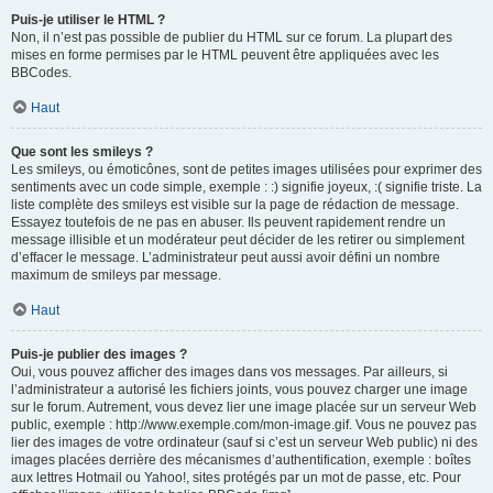
Puis-je utiliser le HTML ?
Non, il n’est pas possible de publier du HTML sur ce forum. La plupart des
mises en forme permises par le HTML peuvent être appliquées avec les
BBCodes.
Haut
Que sont les smileys ?
Les smileys, ou émoticônes, sont de petites images utilisées pour exprimer des
sentiments avec un code simple, exemple : :) signifie joyeux, :( signifie triste. La
liste complète des smileys est visible sur la page de rédaction de message.
Essayez toutefois de ne pas en abuser. Ils peuvent rapidement rendre un
message illisible et un modérateur peut décider de les retirer ou simplement
d’effacer le message. L’administrateur peut aussi avoir défini un nombre
maximum de smileys par message.
Haut
Puis-je publier des images ?
Oui, vous pouvez afficher des images dans vos messages. Par ailleurs, si
l’administrateur a autorisé les fichiers joints, vous pouvez charger une image
sur le forum. Autrement, vous devez lier une image placée sur un serveur Web
public, exemple : http://www.exemple.com/mon-image.gif. Vous ne pouvez pas
lier des images de votre ordinateur (sauf si c’est un serveur Web public) ni des
images placées derrière des mécanismes d’authentification, exemple : boîtes
aux lettres Hotmail ou Yahoo!, sites protégés par un mot de passe, etc. Pour