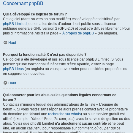
Concernant phpBB
Qui a développé ce logiciel de forum ?
Ce logiciel (dans sa version non modifiée) est développé et distribué par
phpBB Limited
, qui en a les droits d’auteur. Il est publié sous la licence
publique générale GNU version 2 (GPL-2.0) et peut être diffusé librement. Pour
plus d’informations, visitez la page «
À propos de phpBB
» (en anglais).
Haut
Pourquoi la fonctionnalité X n’est pas disponible ?
Ce logiciel a été développé et mis sous licence par phpBB Limited. Si vous
pensez qu’une fonctionnalité nécessite d’être ajoutée, visitez la page
phpBB Ideas
(en anglais) où vous pouvez voter pour des idées proposées ou
en suggérer de nouvelles.
Haut
Qui contacter pour les abus ou les questions légales concernant ce
forum ?
Contactez n’importe lequel des administrateurs de la liste « L’équipe du
forum ». Si vous restez sans réponse alors prenez contact avec le propriétaire
du domaine (en faisant une
recherche sur whois
) ou si un service gratuit est
utilisé (exemple : Yahoo!, Free, f2s.com, etc.), avec le service de gestion ou des
abus. Notez que phpBB Limited
n’a absolument aucun contrôle
et ne peut
être, en aucun cas, tenu pour responsable sur
comment
,
où
ou
par qui
ce